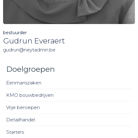
bestuurder
Gudrun Everaert
gudrun@neytadmin.be
Doelgroepen
Eenmanszaken
KMO bouwbedrijven
Vrije beroepen
Detailhandel
Starters