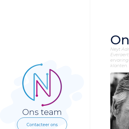
On
Neyt Ad
Everaert
ervaring
klanten.
Ons team
Contacteer ons