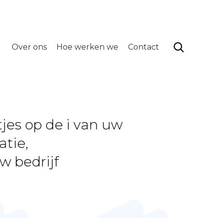
info@neytadmin.be
volg ons
Skip
to
content

Over ons
Hoe werken we
Contact
jes op de i van uw
atie,
w bedrijf