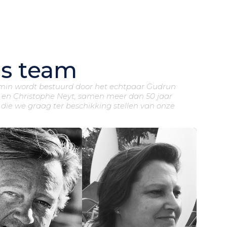
s team
min wordt bestuurd door het echtpaar Gudrun
 en Christophe Neyt, samen meer dan 50 jaar
 die we graag ter beschikking stellen van onze