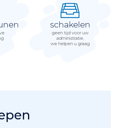
unen
schakelen
eve
geen tijd voor uw
ng
administratie,
we helpen u graag
epen