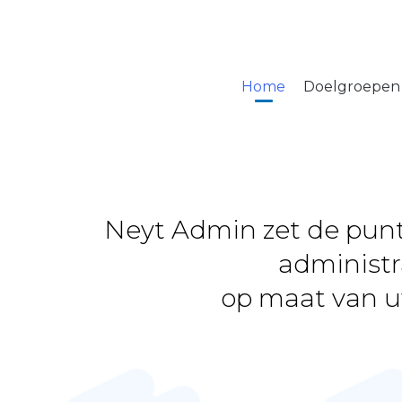
+32 477 30 65 48
Home
Doelgroepen
Neyt Admin zet de punt
administr
op maat van u