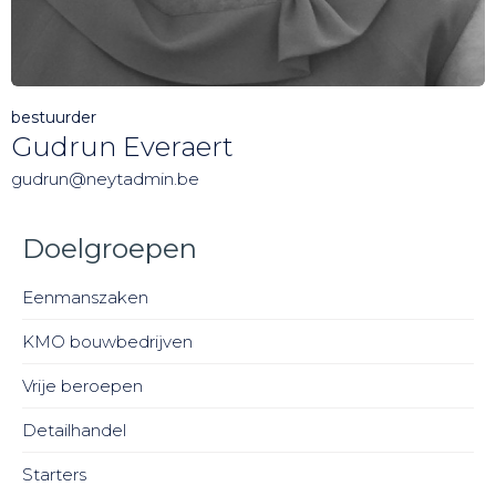
bestuurder
Gudrun Everaert
gudrun@neytadmin.be
Doelgroepen
Eenmanszaken
KMO bouwbedrijven
Vrije beroepen
Detailhandel
Starters