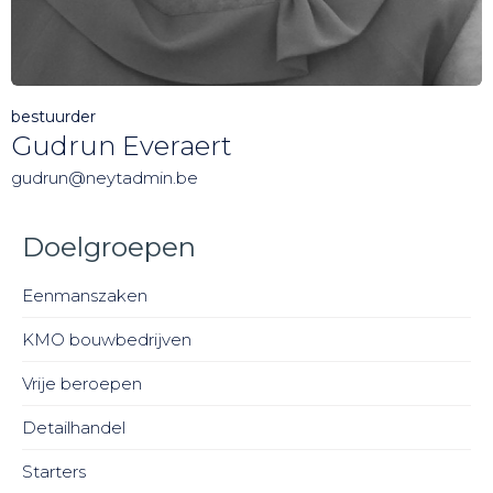
bestuurder
Gudrun Everaert
gudrun@neytadmin.be
Doelgroepen
Eenmanszaken
KMO bouwbedrijven
Vrije beroepen
Detailhandel
Starters