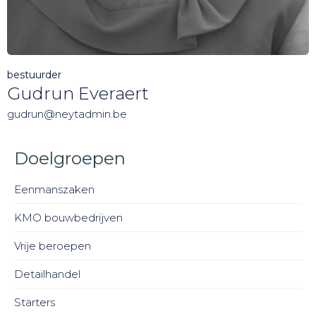
bestuurder
Gudrun Everaert
gudrun@neytadmin.be
Doelgroepen
Eenmanszaken
KMO bouwbedrijven
Vrije beroepen
Detailhandel
Starters