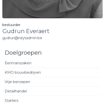
bestuurder
Gudrun Everaert
gudrun@neytadmin.be
Doelgroepen
Eenmanszaken
KMO bouwbedrijven
Vrije beroepen
Detailhandel
Starters