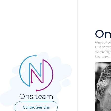
On
Neyt Ad
Everaert
ervaring
klanten.
Ons team
Contacteer ons