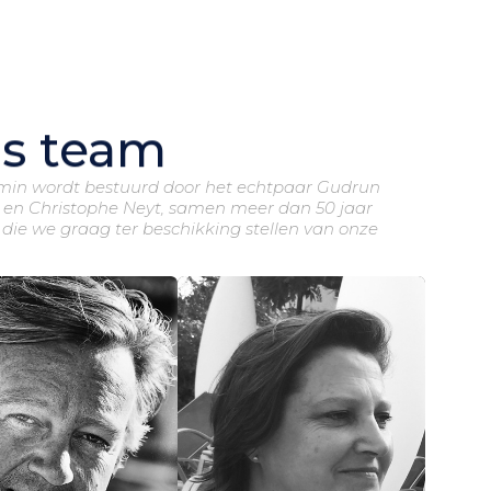
s team
min wordt bestuurd door het echtpaar Gudrun
 en Christophe Neyt, samen meer dan 50 jaar
 die we graag ter beschikking stellen van onze