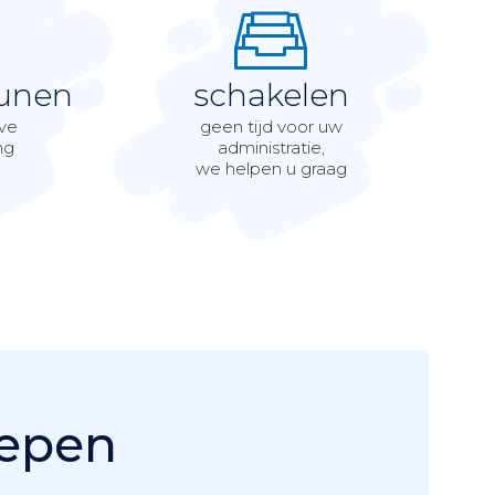
unen
schakelen
eve
geen tijd voor uw
ng
administratie,
we helpen u graag
epen