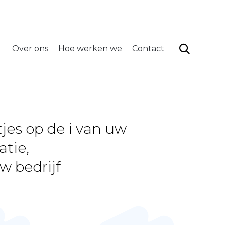
info@neytadmin.be
volg ons
Skip
to
content

Over ons
Hoe werken we
Contact
jes op de i van uw
atie,
w bedrijf