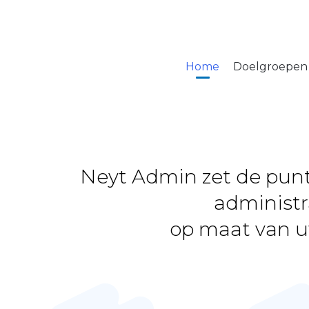
+32 477 30 65 48
Home
Doelgroepen
Neyt Admin zet de punt
administr
op maat van u