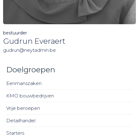
bestuurder
Gudrun Everaert
gudrun@neytadmin.be
Doelgroepen
Eenmanszaken
KMO bouwbedrijven
Vrije beroepen
Detailhandel
Starters