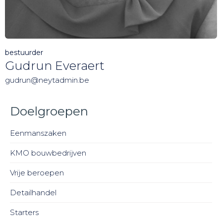
bestuurder
Gudrun Everaert
gudrun@neytadmin.be
Doelgroepen
Eenmanszaken
KMO bouwbedrijven
Vrije beroepen
Detailhandel
Starters