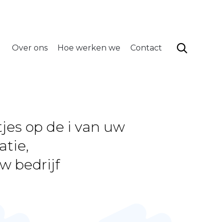
info@neytadmin.be
volg ons
Skip
to
content

Over ons
Hoe werken we
Contact
jes op de i van uw
atie,
w bedrijf