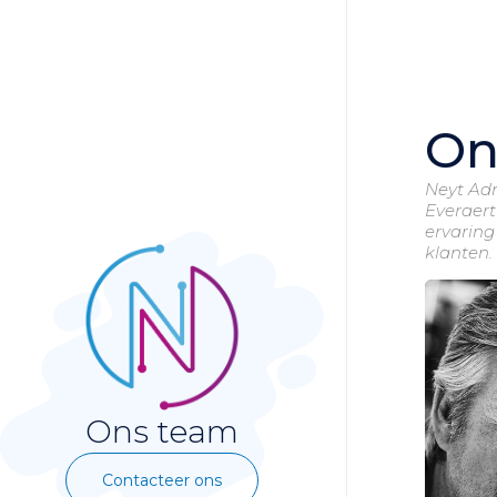
On
Neyt Ad
Everaert
ervaring
klanten.
Ons team
Contacteer ons