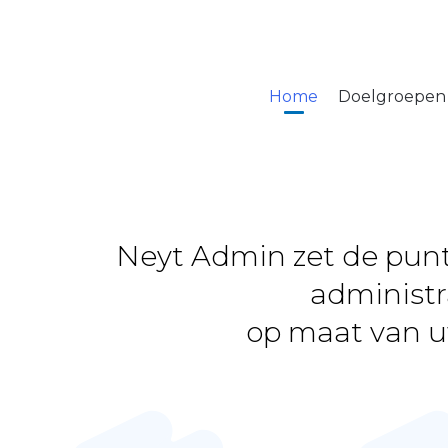
+32 477 30 65 48
Home
Doelgroepen
Neyt Admin zet de punt
administr
op maat van u