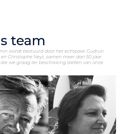
s team
min wordt bestuurd door het echtpaar Gudrun
 en Christophe Neyt, samen meer dan 50 jaar
 die we graag ter beschikking stellen van onze