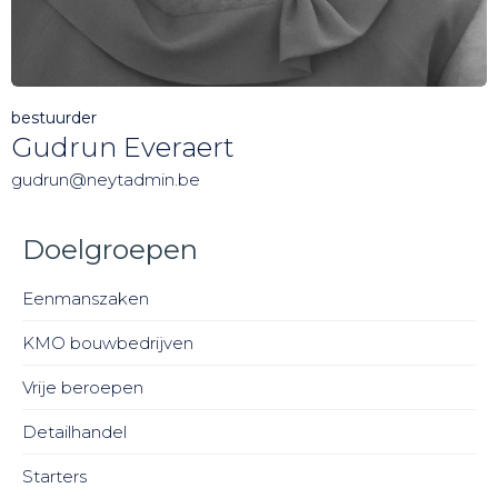
bestuurder
Gudrun Everaert
gudrun@neytadmin.be
Doelgroepen
Eenmanszaken
KMO bouwbedrijven
Vrije beroepen
Detailhandel
Starters