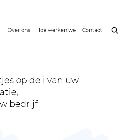
info@neytadmin.be
volg ons
Skip
to
content

Over ons
Hoe werken we
Contact
jes op de i van uw
atie,
w bedrijf